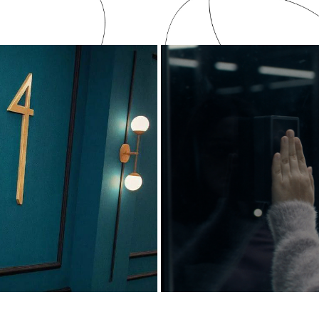
 temporada
L